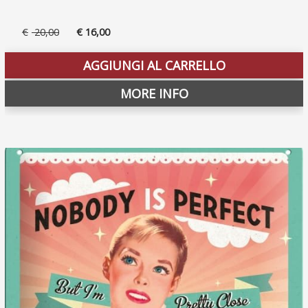
Il
Il
€
20,00
€
16,00
prezzo
prezzo
originale
attuale
AGGIUNGI AL CARRELLO
era:
è:
€ 20,00.
€ 16,00.
MORE INFO