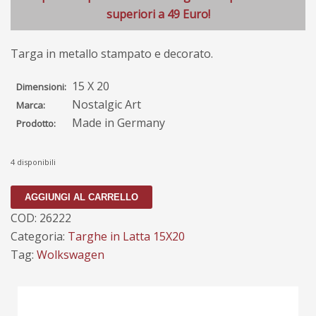
superiori a 49 Euro!
Targa in metallo stampato e decorato.
15 X 20
Dimensioni:
Nostalgic Art
Marca:
Made in Germany
Prodotto:
4 disponibili
Targa
AGGIUNGI AL CARRELLO
in
COD:
26222
Latta
Categoria:
Targhe in Latta 15X20
15X20
Tag:
Wolkswagen
Adventure
Awaits
Wolkswagen