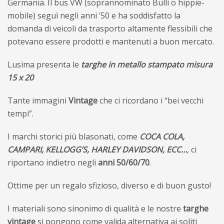
Germania.
Il bus VW (soprannominato Bulli o hippie-
mobile) seguì negli anni ’50 e h
a soddisfatto la
domanda di veicoli da trasporto altamente flessibili che
potevano essere prodotti e mantenuti a buon mercato.
Lusima presenta le
targhe in metallo stampato misura
15 x 20
Tante immagini
Vintage
che ci ricordano i “bei vecchi
tempi”.
I marchi storici più blasonati, come
COCA COLA,
CAMPARI, KELLOGG’S, HARLEY DAVIDSON, ECC…
,
ci
riportano indietro negli
anni 50/60/70
.
Ottime per un regalo sfizioso, diverso e di buon gusto!
I materiali sono sinonimo di qualità e le nostre
targhe
vintage
si pongono come valida alternativa ai soliti